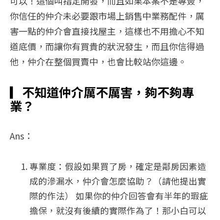
可以！這個叫指定開發，而且如果本案不是專簽，
你信任的仲介未必要跟市場上銷售中業務配件，厲
害一點的仲介會直接找屋主，這樣也不用擔心不知
道底價，而讓你有買貴的狀況發生，而且你信得過
他，仲介在整個買賣中，也會比較站你這邊。
▎
不知道仲介厲不厲害，夠不夠專
業？
Ans：
專業度：假設如果買了房，確定是鄰房因素造
成的滲漏水，仲介會怎麼協助？（請他提出實
際的作法） 如果你的仲介回答會有半年的瑕疵
擔保，就沒有後續的實際作為了！那小白可以