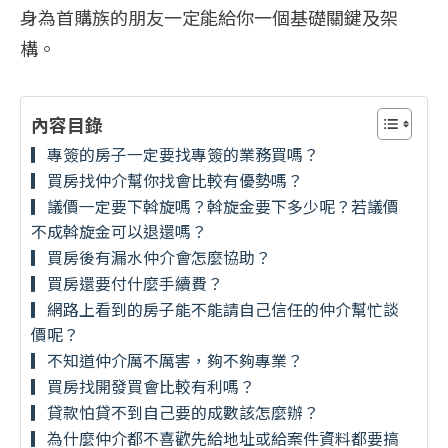
身為首購族的朋友一定能給你一個基礎關鍵及架
構。
內容目錄
▎專簽的房子一定要找專簽的業務買嗎？
▎買房找仲介幫你找會比較有優勢嗎？
▎議價一定要下斡旋嗎？斡旋金要下多少呢？若議價
不成斡旋金可以退還嗎？
▎買房後有漏水仲介會怎麼協助？
▎買房還要付什麼手續費？
▎網路上看到的房子能不能請自己信任的仲介幫忙談
價呢？
▎不知道仲介厲不厲害，夠不夠專業？
▎買房找開發買會比較有利嗎？
▎貸款怕貸不到自己要的成數該怎麼辦？
▎為什麼仲介都不喜歡先給地址或給案件資料都要搞