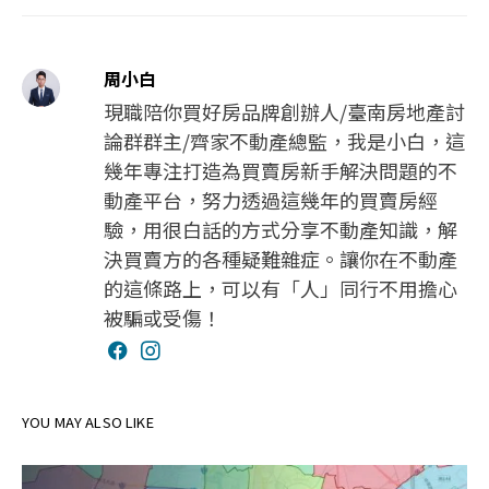
四、網站對外的相關連結
本網站的網頁提供其他網站的網路連結，您也可經由本網站所提供的連
結，點選進入其他網站。但該連結網站不適用本網站的隱私權保護政
策，您必須參考該連結網站中的隱私權保護政策。
五、與第三人共用個人資料之政策
周小白
本網站絕不會提供、交換、出租或出售任何您的個人資料給其他個人、
團體、私人企業或公務機關，但有法律依據或合約義務者，不在此限。
現職陪你買好房品牌創辦人/臺南房地產討
前項但書之情形包括不限於：
• 經由您書面同意。
論群群主/齊家不動產總監，我是小白，這
• 法律明文規定。
• 為免除您生命、身體、自由或財產上之危險。
幾年專注打造為買賣房新手解決問題的不
• 與公務機關或學術研究機構合作，基於公共利益為統計或學術研究
動產平台，努力透過這幾年的買賣房經
而有必要，且資料經過提供者處理或蒐集者依其揭露方式無從識別特定
之當事人。
驗，用很白話的方式分享不動產知識，解
• 當您在網站的行為，違反服務條款或可能損害或妨礙網站與其他使
用者權益或導致任何人遭受損害時，經網站管理單位研析揭露您的個人
決買賣方的各種疑難雜症。讓你在不動產
資料是為了辨識、聯絡或採取法律行動所必要者。
• 有利於您的權益。
的這條路上，可以有「人」同行不用擔心
• 本網站委託廠商協助蒐集、處理或利用您的個人資料時，將對委外
廠商或個人善盡監督管理之責。
被騙或受傷！
六、Cookie之使用
為了提供您最佳的服務，本網站會在您的電腦中放置並取用我們的
Cookie，若您不願接受Cookie的寫入，您可在您使用的瀏覽器功能項
中設定隱私權等級為高，即可拒絕Cookie的寫入，但可能會導至網站
某些功能無法正常執行 。
七、隱私權保護政策之修正
YOU MAY ALSO LIKE
本網站隱私權保護政策將因應需求隨時進行修正，修正後的條款將刊登
於網站上。