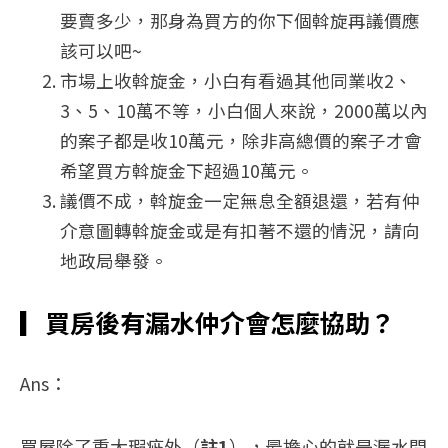
要賣多少，那身為買方的你下個斡旋再議價應
該可以吧~
市場上收斡旋金，小白有看過其他同業收2、
3、5、10萬不等，小白個人來說，2000萬以內
的案子都是收10萬元，除非高總價的案子才會
希望買方斡旋金下超過10萬元。
議價不成，斡旋金一定無息全額退還，若有仲
介意圖轉斡旋金或是有扣著不還的情況，請向
地政局舉發。
▎
買房後有漏水仲介會怎麼協助？
Ans：
買屋除了重大瑕疵外（
註1
），最擔心的就是漏水問