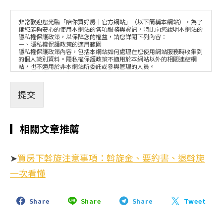
非常歡迎您光臨「陪你買好房｜官方網站」（以下簡稱本網站），為了
讓您能夠安心的使用本網站的各項服務與資訊，特此向您說明本網站的
隱私權保護政策，以保障您的權益，請您詳閱下列內容：
一、隱私權保護政策的適用範圍
隱私權保護政策內容，包括本網站如何處理在您使用網站服務時收集到
的個人識別資料。隱私權保護政策不適用於本網站以外的相關連結網
站，也不適用於非本網站所委託或參與管理的人員。
二、個人資料的蒐集、處理及利用方式
• 當您造訪本網站或使用本網站所提供之功能服務時，我們將視該服
務功能性質，請您提供必要的個人資料，並在該特定目的範圍內處理及
提交
利用您的個人資料；非經您書面同意，本網站不會將個人資料用於其他
用途。
• 本網站在您使用服務信箱、問卷調查等互動性功能時，會保留您所
提供的姓名、電子郵件地址、聯絡方式及使用時間等。
▎相關文章推薦
• 於一般瀏覽時，伺服器會自行記錄相關行徑，包括您使用連線設備
的IP位址、使用時間、使用的瀏覽器、瀏覽及點選資料記錄等，做為我
們增進網站服務的參考依據，此記錄為內部應用，決不對外公佈。
• 為提供精確的服務，我們會將收集的問卷調查內容進行統計與分
➤
買房下斡旋注意事項：斡旋金、要約書、退斡旋
析，分析結果之統計數據或說明文字呈現，除供內部研究外，我們會視
需要公佈統計數據及說明文字，但不涉及特定個人之資料。
三、資料之保護
一次看懂
• 本網站主機均設有防火牆、防毒系統等相關的各項資訊安全設備及
必要的安全防護措施，加以保護網站及您的個人資料採用嚴格的保護措
施，只由經過授權的人員才能接觸您的個人資料，相關處理人員皆簽有
保密合約，如有違反保密義務者，將會受到相關的法律處分。
Share
Share
Share
Tweet
• 如因業務需要有必要委託其他單位提供服務時，本網站亦會嚴格要
求其遵守保密義務，並且採取必要檢查程序以確定其將確實遵守。